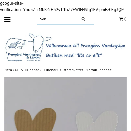
google-site-
verification=Ybu5ZffMbK4rH32yT1hZ7EWlFNSIg1RAipmFz0Eg3QM
0
Hem
›
Ull & Tillbehör
›
Tillbehör
›
Klisteretiketter - Hjärtan - ribbade