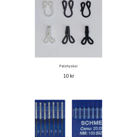
Pälshyskor
10 kr