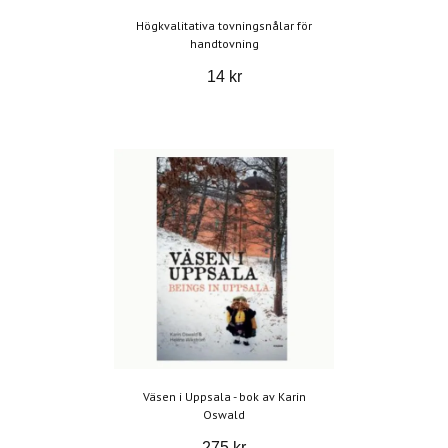
Högkvalitativa tovningsnålar för
handtovning
14 kr
Väsen i Uppsala - bok av Karin
Oswald
275 kr