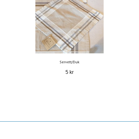
Servett/Duk
5 kr