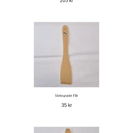
205 kr
Stekspade Får
35 kr