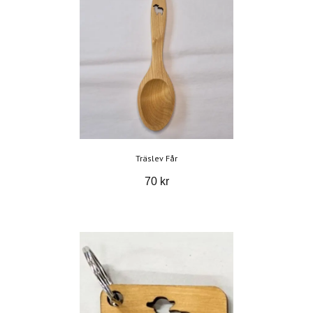
Träslev Får
70 kr