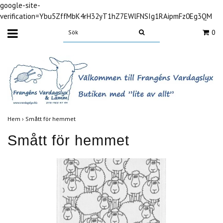
google-site-
verification=Ybu5ZffMbK4rH32yT1hZ7EWlFNSIg1RAipmFz0Eg3QM
0
Hem
›
Smått för hemmet
Smått för hemmet