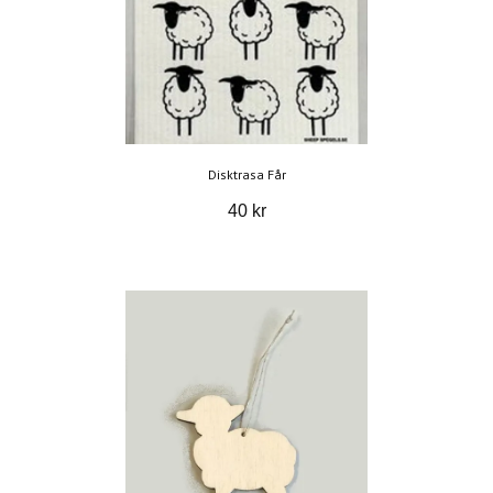
Disktrasa Får
40 kr