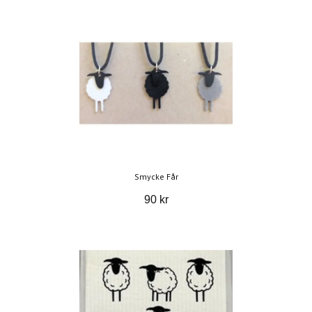
Smycke Får
90 kr