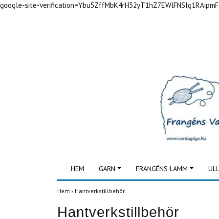
google-site-verification=Ybu5ZffMbK4rH32yT1hZ7EWlFNSIg1RAipm
HEM
GARN
FRANGÉNS LAMM
UL
Hem
›
Hantverkstillbehör
Hantverkstillbehör