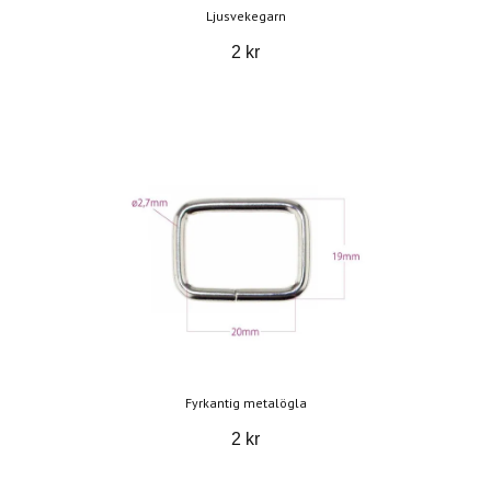
Ljusvekegarn
2 kr
Fyrkantig metalögla
2 kr