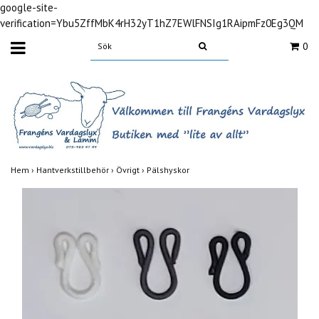
google-site-
verification=Ybu5ZffMbK4rH32yT1hZ7EWlFNSIg1RAipmFz0Eg3QM
0
Hem
›
Hantverkstillbehör
›
Övrigt
›
Pälshyskor