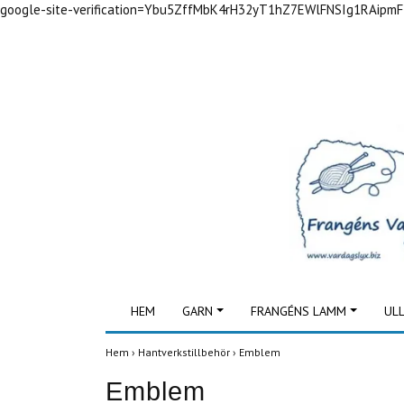
google-site-verification=Ybu5ZffMbK4rH32yT1hZ7EWlFNSIg1RAipm
HEM
GARN
FRANGÉNS LAMM
UL
Hem
›
Hantverkstillbehör
›
Emblem
Emblem