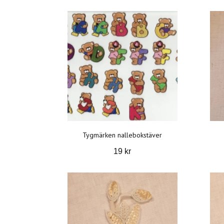
Tygmärken nallebokstäver
19 kr