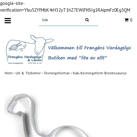
google-site-
verification=Ybu5ZffMbK4rH32yT1hZ7EWlFNSIg1RAipmFz0Eg3QM
0
Hem
›
Ull & Tillbehör
›
Tovningsformar
›
Kak-/tovningsform Brontosaurus