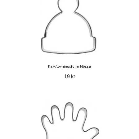
Kak-/tovningsform Mössa
19 kr