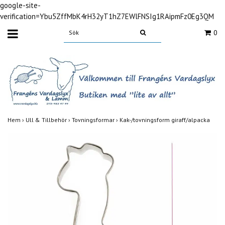
google-site-
verification=Ybu5ZffMbK4rH32yT1hZ7EWlFNSIg1RAipmFz0Eg3QM
0
Hem
›
Ull & Tillbehör
›
Tovningsformar
›
Kak-/tovningsform giraff/alpacka