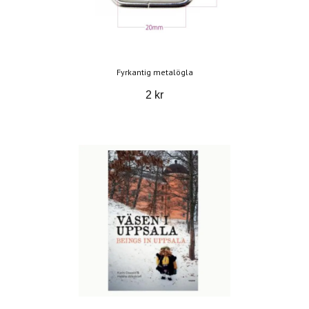
Fyrkantig metalögla
2 kr