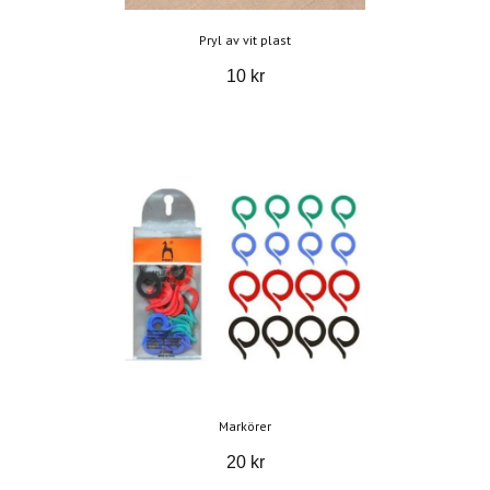
Pryl av vit plast
10 kr
Markörer
20 kr