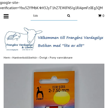
google-site-
verification=Ybu5ZffMbK4rH32yT1hZ7EWlFNSIg1RAipmFz0Eg3QM
0
Hem
›
Hantverkstillbehör
›
Övrigt
›
Pony varvräknare