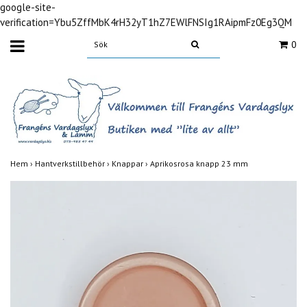
google-site-
verification=Ybu5ZffMbK4rH32yT1hZ7EWlFNSIg1RAipmFz0Eg3QM
0
Hem
›
Hantverkstillbehör
›
Knappar
›
Aprikosrosa knapp 23 mm