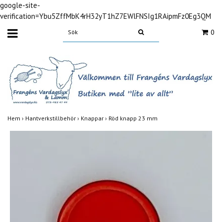
google-site-
verification=Ybu5ZffMbK4rH32yT1hZ7EWlFNSIg1RAipmFz0Eg3QM
0
Hem
›
Hantverkstillbehör
›
Knappar
›
Röd knapp 23 mm