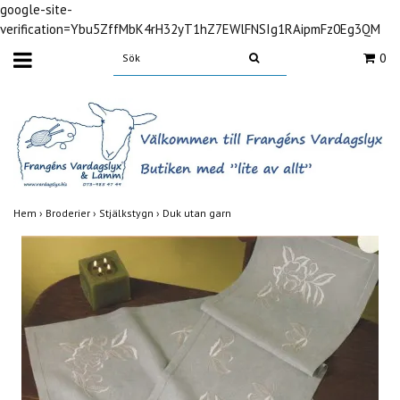
google-site-
verification=Ybu5ZffMbK4rH32yT1hZ7EWlFNSIg1RAipmFz0Eg3QM
0
Hem
›
Broderier
›
Stjälkstygn
›
Duk utan garn