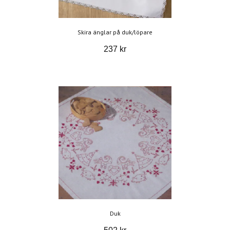
Skira änglar på duk/löpare
237 kr
Duk