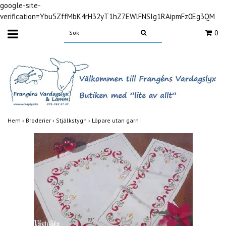
google-site-
verification=Ybu5ZffMbK4rH32yT1hZ7EWlFNSIg1RAipmFz0Eg3QM
0
Hem
›
Broderier
›
Stjälkstygn
›
Löpare utan garn