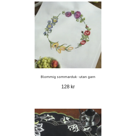
Blommig sommarduk - utan garn
128 kr