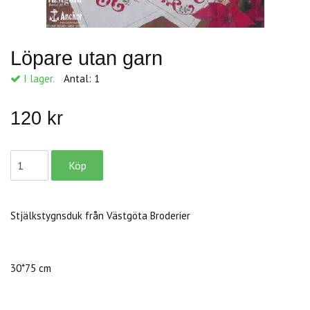
Löpare utan garn
I lager.
Antal:
1
120 kr
Stjälkstygnsduk från Västgöta Broderier
30*75 cm