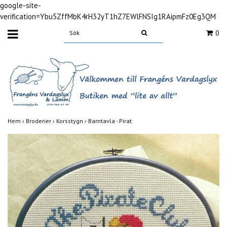
google-site-
verification=Ybu5ZffMbK4rH32yT1hZ7EWlFNSIg1RAipmFz0Eg3QM
0
Hem
›
Broderier
›
Korsstygn
›
Barntavla - Pirat