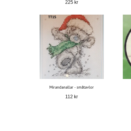
225 kr
Mirandanallar - småtavlor
112 kr