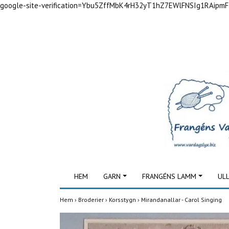
google-site-verification=Ybu5ZffMbK4rH32yT1hZ7EWlFNSIg1RAipm
HEM
GARN
FRANGÉNS LAMM
UL
Hem
›
Broderier
›
Korsstygn
›
Mirandanallar - Carol Singing