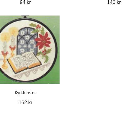
94 kr
140 kr
Kyrkfönster
162 kr