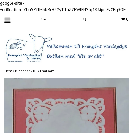
google-site-
verification=Ybu5ZffMbK4rH32yT1hZ7EWlFNSIg1RAipmFz0Eg3QM
0
Hem
›
Broderier
›
Duk i hålsöm