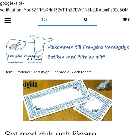
google-site-
verification=Ybu5ZffMbK4rH32yT1hZ7EWlFNSIg1RAipmFz0Eg3QM
0
Hem
›
Broderier
›
Korsstygn
›
Set med duk och löpare
Set med duk och löpare