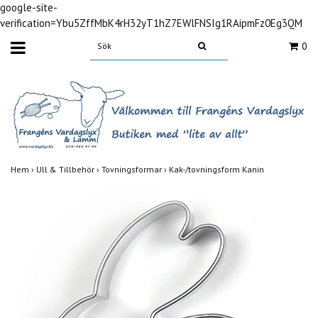
google-site-
verification=Ybu5ZffMbK4rH32yT1hZ7EWlFNSIg1RAipmFz0Eg3QM
0
Hem
›
Ull & Tillbehör
›
Tovningsformar
›
Kak-/tovningsform Kanin