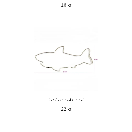
16 kr
Kak-/tovningsform haj
22 kr