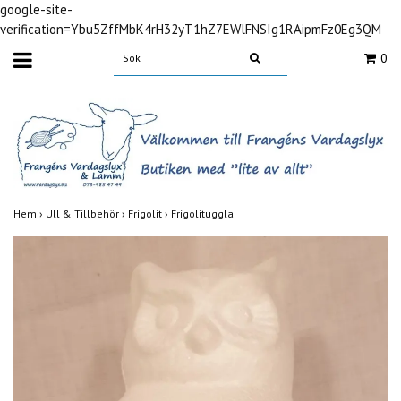
google-site-
verification=Ybu5ZffMbK4rH32yT1hZ7EWlFNSIg1RAipmFz0Eg3QM
0
Hem
›
Ull & Tillbehör
›
Frigolit
›
Frigolituggla