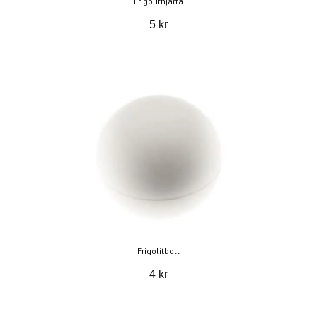
Frigolithjärta
5 kr
Frigolitboll
4 kr