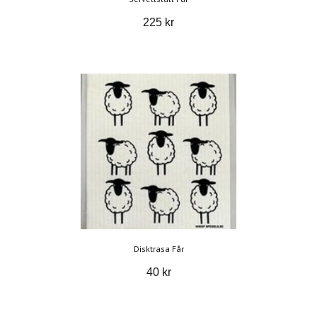
225 kr
Disktrasa Får
40 kr