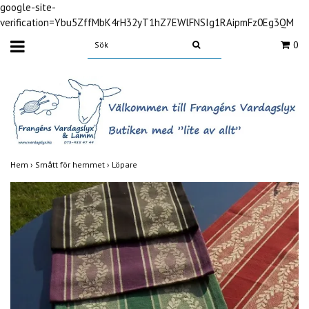
google-site-
verification=Ybu5ZffMbK4rH32yT1hZ7EWlFNSIg1RAipmFz0Eg3QM
0
Hem
›
Smått för hemmet
›
Löpare