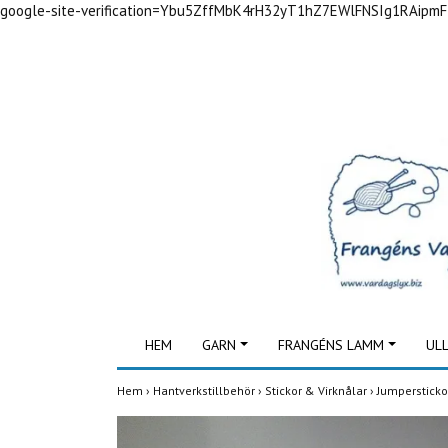
google-site-verification=Ybu5ZffMbK4rH32yT1hZ7EWlFNSIg1RAipm
HEM
GARN
FRANGÉNS LAMM
UL
Hem
›
Hantverkstillbehör
›
Stickor & Virknålar
›
Jumpersticko