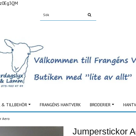
Fz0Eg3QM
L & TILLBEHÖR
FRANGÉNS HANTVERK
BRODERIER
HANTV
r Aero
Jumperstickor A