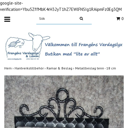
google-site-
verification=Ybu5ZffMbK4rH32yT1hZ7EWlFNSIg1RAipmFz0Eg3QM
0
Hem
›
Hantverkstillbehör
›
Ramar & Beslag
›
Metallbeslag tenn - 18 cm