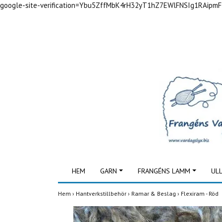
google-site-verification=Ybu5ZffMbK4rH32yT1hZ7EWlFNSIg1RAipm
HEM
GARN
FRANGÉNS LAMM
UL
Hem
›
Hantverkstillbehör
›
Ramar & Beslag
›
Flexiram - Röd