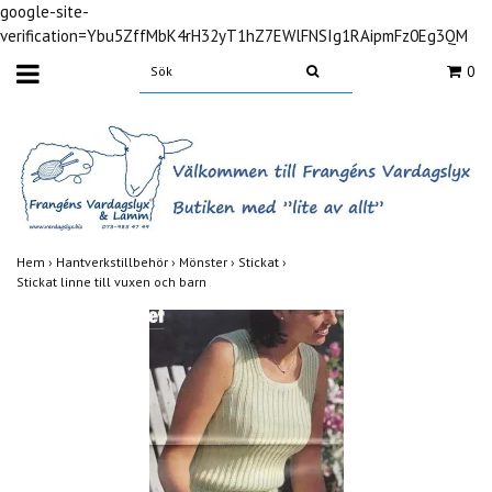
google-site-
verification=Ybu5ZffMbK4rH32yT1hZ7EWlFNSIg1RAipmFz0Eg3QM
0
Hem
›
Hantverkstillbehör
›
Mönster
›
Stickat
›
Stickat linne till vuxen och barn