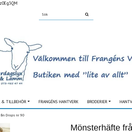
Fz0Eg3QM
L & TILLBEHÖR
FRANGÉNS HANTVERK
BRODERIER
HANTV
rån Drops nr 90
Mönsterhäfte fr