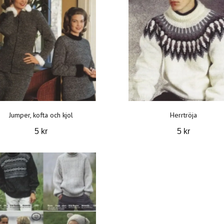
Jumper, kofta och kjol
Herrtröja
5 kr
5 kr