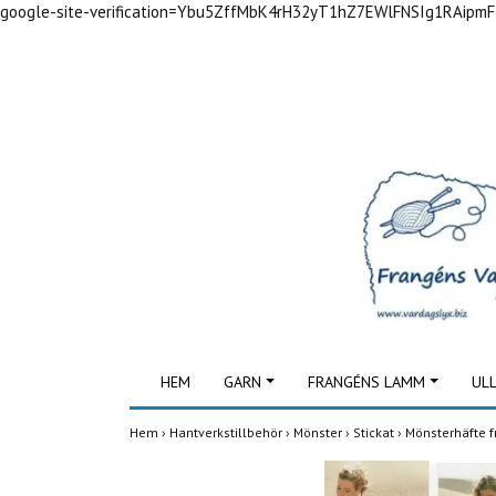
google-site-verification=Ybu5ZffMbK4rH32yT1hZ7EWlFNSIg1RAipm
HEM
GARN
FRANGÉNS LAMM
UL
Hem
›
Hantverkstillbehör
›
Mönster
›
Stickat
›
Mönsterhäfte f