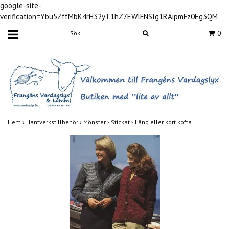
google-site-
verification=Ybu5ZffMbK4rH32yT1hZ7EWlFNSIg1RAipmFz0Eg3QM
0
Hem
›
Hantverkstillbehör
›
Mönster
›
Stickat
›
Lång eller kort kofta