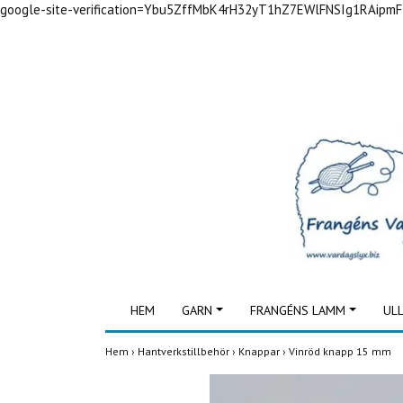
google-site-verification=Ybu5ZffMbK4rH32yT1hZ7EWlFNSIg1RAipm
HEM
GARN
FRANGÉNS LAMM
UL
Hem
›
Hantverkstillbehör
›
Knappar
›
Vinröd knapp 15 mm