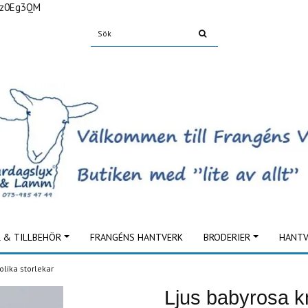
Fz0Eg3QM
L & TILLBEHÖR
FRANGÉNS HANTVERK
BRODERIER
HANTV
olika storlekar
Ljus babyrosa kn