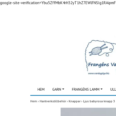
google-site-verification=Ybu5ZffMbK4rH32yT1hZ7EWlFNSIg1RAipm
HEM
GARN
FRANGÉNS LAMM
UL
Hem
›
Hantverkstillbehör
›
Knappar
›
Ljus babyrosa knapp 3 