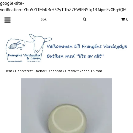
google-site-
verification=Ybu5ZffMbK4rH32yT1hZ7EWlFNSIg1RAipmFz0Eg3QM
0
Hem
›
Hantverkstillbehör
›
Knappar
›
Gräddvit knapp 13 mm