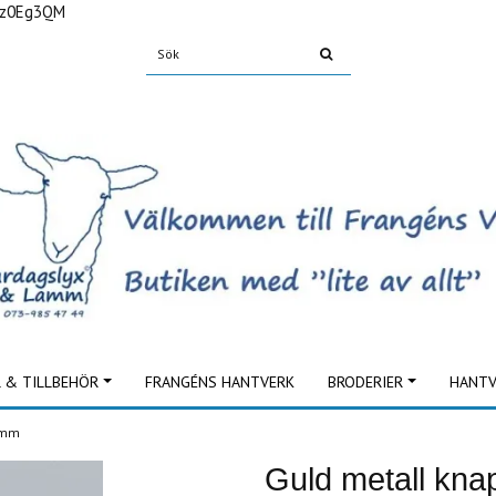
Fz0Eg3QM
L & TILLBEHÖR
FRANGÉNS HANTVERK
BRODERIER
HANTV
8 mm
Guld metall kn