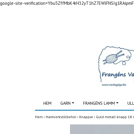
google-site-verification=Ybu5ZffMbK4rH32yT1hZ7EWlFNSIg1RAipm
HEM
GARN
FRANGÉNS LAMM
UL
Hem
›
Hantverkstillbehör
›
Knappar
›
Guld metall knapp 1