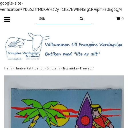
google-site-
verification=Ybu5ZffMbK4rH32yT1hZ7EWlFNSIg1RAipmFz0Eg3QM
0
Hem
›
Hantverkstillbehör
›
Emblem
›
Tygmärke - Free surf