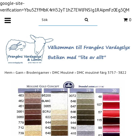
google-site-
verification=Ybu5ZffMbK4rH32yT1hZ7EWlFNSIg1RAipmFz0Eg3QM
0
Hem
›
Garn
›
Broderigarner
›
DMC Mouliné
›
DMC mouliné färg 3757 - 3822