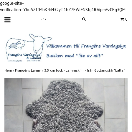
google-site-
verification=Ybu5ZffMbK4rH32yT1hZ7EWlFNSIg1RAipmFz0Eg3QM
0
Hem
›
Frangéns Lamm
›
3,5 cm lock
›
Lammskinn - från Gotlandsfår "Lalla"