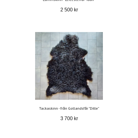
2 500 kr
Tackaskinn - från Gotlandsfår "Ditte"
3 700 kr