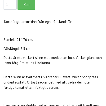
.Korthårigt lammskinn från egna Gotlandsfår.
Storlek: 91 * 76 cm.
Pälslängd: 3,5 cm
Detta är ett vackert skinn med medelstor lock. Vacker glans och
jämn färg. Bra stuns i lockarna.
Detta skinn är tvättbart i 30 grader ulltvätt. Vilket bör göras i
undantagsfall. Oftast räcker det med att vädra dem ute i
fuktigt klimat eller i fuktigt badrum.
Lammen är uppfödda med omsorg och alla har varit handtama.