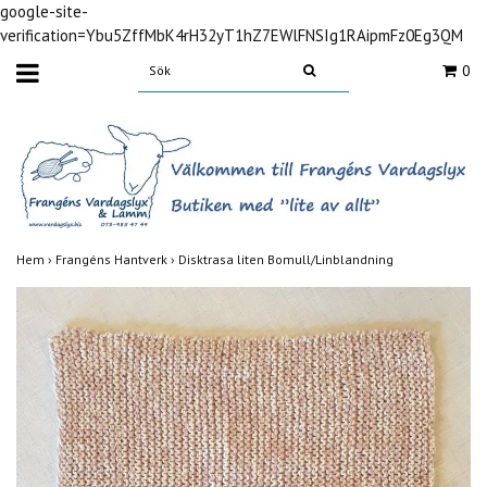
google-site-
verification=Ybu5ZffMbK4rH32yT1hZ7EWlFNSIg1RAipmFz0Eg3QM
0
Hem
›
Frangéns Hantverk
›
Disktrasa liten Bomull/Linblandning