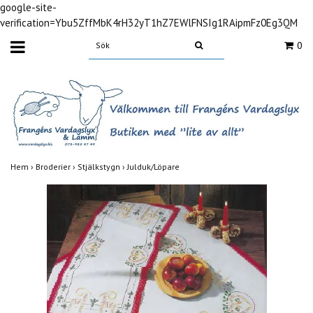
google-site-
verification=Ybu5ZffMbK4rH32yT1hZ7EWlFNSIg1RAipmFz0Eg3QM
0
Hem
›
Broderier
›
Stjälkstygn
›
Julduk/Löpare