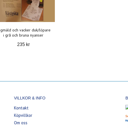
gmäld och vacker duk/löpare
i grå och bruna nyanser
235 kr
VILLKOR & INFO
B
Kontakt
Köpvillkor
Om oss