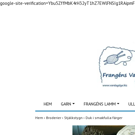
google-site-verification=Ybu5ZffMbK4rH32yT1hZ7EWlFNSIg1RAipm
HEM
GARN
FRANGÉNS LAMM
UL
Hem
›
Broderier
›
Stjälkstygn
›
Duk i smakfulla färger