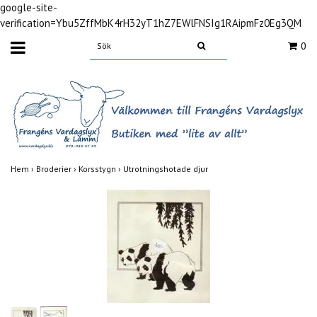
google-site-
verification=Ybu5ZffMbK4rH32yT1hZ7EWlFNSIg1RAipmFz0Eg3QM
0
Hem
›
Broderier
›
Korsstygn
›
Utrotningshotade djur