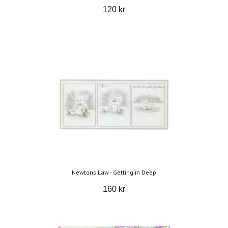
120 kr
Newtons Law - Getting in Deep
160 kr