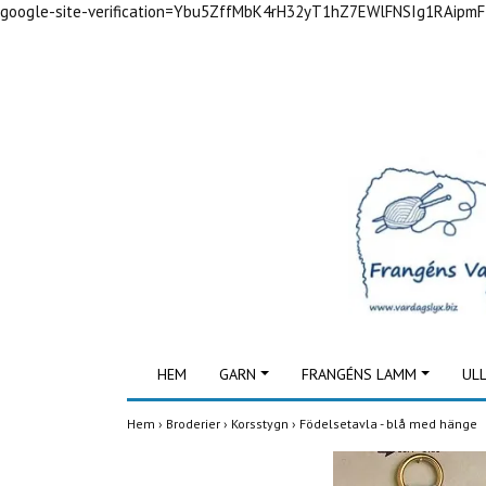
google-site-verification=Ybu5ZffMbK4rH32yT1hZ7EWlFNSIg1RAipm
HEM
GARN
FRANGÉNS LAMM
UL
Hem
›
Broderier
›
Korsstygn
›
Födelsetavla - blå med hänge