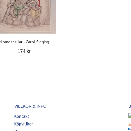
Mirandanallar - Carol Singing
174 kr
VILLKOR & INFO
B
Kontakt
Köpvillkor