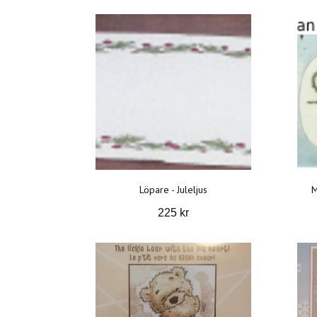
Löpare - Juleljus
M
225 kr