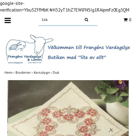
google-site-
verification=Ybu5ZffMbK4rH32yT1hZ7EWlFNSIg1RAipmFz0Eg3QM
0
Hem
›
Broderier
›
Korsstygn
›
Duk